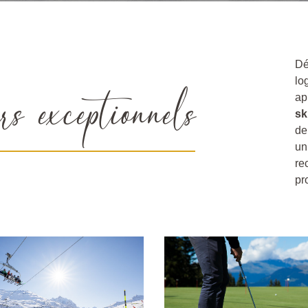
Dé
rs exceptionnels
l
ap
sk
de
un
re
pr