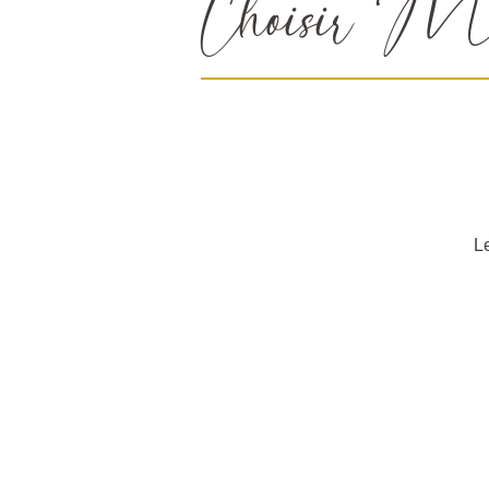
Choisir Méri
Le