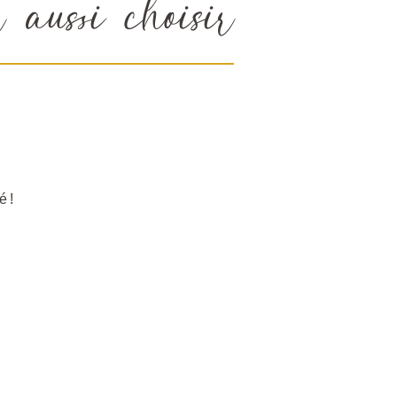
aussi choisir
é !